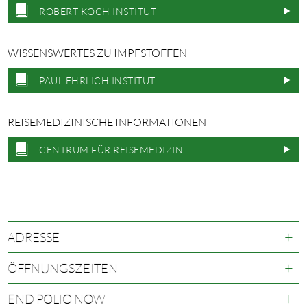
ROBERT KOCH INSTITUT
WISSENSWERTES ZU IMPFSTOFFEN
PAUL EHRLICH INSTITUT
REISEMEDIZINISCHE INFORMATIONEN
CENTRUM FÜR REISEMEDIZIN
ADRESSE
Praxis Dr. med. Christian Schleuss
ÖFFNUNGSZEITEN
Facharzt für Kinderheilkunde und Jugendmedizin, Naturheilverfahren
Montag
08:00 – 12:00
END POLIO NOW
15:00 – 17:00